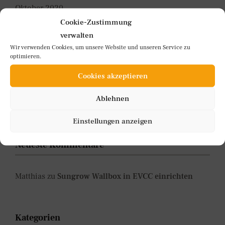
Oktober 2020
Cookie-Zustimmung
September 2020
verwalten
August 2020
Wir verwenden Cookies, um unsere Website und unseren Service zu
optimieren.
Juli 2020
Cookies akzeptieren
Juni 2020
Ablehnen
Mai 2020
Einstellungen anzeigen
Neueste Kommentare
Matthias
zu
Sungrow Wallbox in EVCC einrichten
Kategorien